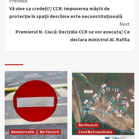
Continue
Previous
Vă vine sa credeți?/ CCR: Impunerea măștii de
Reading
protecție în spații deschise este neconstituțională
Next
Premierul N. Ciucă: Deciziile CCR se vor executa/ Ce
declara ministrul Al. Rafila
Din Floresti
Administratie
Din Floresti
Zona Metropolitana