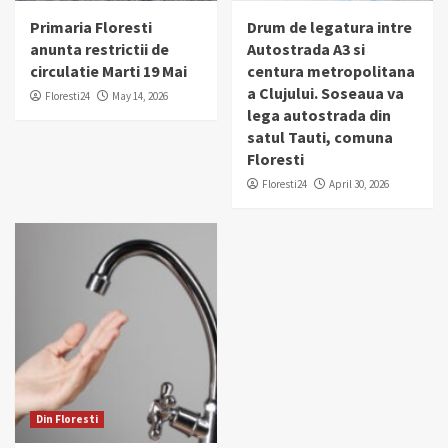
Primaria Floresti
Drum de legatura intre
anunta restrictii de
Autostrada A3 si
circulatie Marti 19 Mai
centura metropolitana
a Clujului. Soseaua va
Floresti24
May 14, 2026
lega autostrada din
satul Tauti, comuna
Floresti
Floresti24
April 30, 2026
Din Floresti