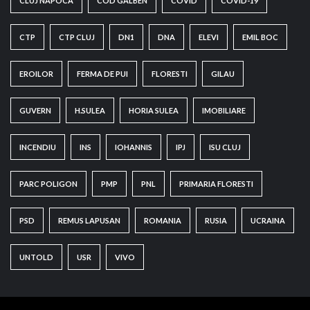
CLUJ NAPOCA
COD GALBEN
COVID
COVID-19
CTP
CTP CLUJ
DN1
DNA
ELEVI
EMIL BOC
EROILOR
FERMA DE PUI
FLORESTI
GILAU
GUVERN
H.SULEA
HORIA SULEA
IMOBILIARE
INCENDIU
INS
IOHANNIS
IPJ
ISU CLUJ
PARC POLIGON
PMP
PNL
PRIMARIA FLORESTI
PSD
REMUS LAPUSAN
ROMANIA
RUSIA
UCRAINA
UNTOLD
USR
VIVO