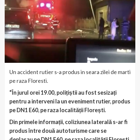
Un accident rutier s-a produs in seara zilei de marti
pe raza Floresti.
“În jurul orei 19.00, polițiștii au fost sesizați
pentru a interveni la un eveniment rutier, produs
pe DN1 E60, pe raza localității Florești.
Din primele informații, coliziunea laterală s-ar fi
produs între două autoturisme care se
deplasau pe DN1 E60, pe raza localității Florești,