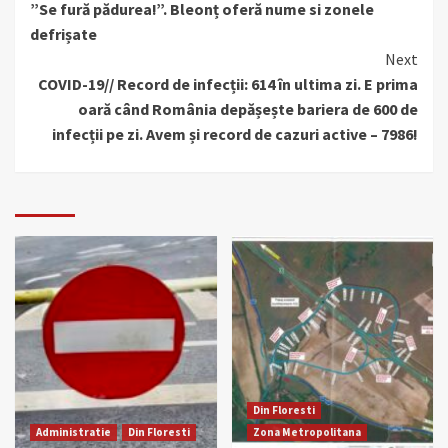
”Se fură pădurea!”. Bleonț oferă nume si zonele
defrișate
Next
COVID-19// Record de infecții: 614 în ultima zi. E prima
oară când România depășește bariera de 600 de
infecții pe zi. Avem și record de cazuri active – 7986!
Din Floresti
Administratie
Din Floresti
Zona Metropolitana