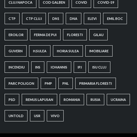
CLUJ NAPOCA
COD GALBEN
COVID
COVID-19
CTP
CTP CLUJ
DN1
DNA
ELEVI
EMIL BOC
EROILOR
FERMA DE PUI
FLORESTI
GILAU
GUVERN
H.SULEA
HORIA SULEA
IMOBILIARE
INCENDIU
INS
IOHANNIS
IPJ
ISU CLUJ
PARC POLIGON
PMP
PNL
PRIMARIA FLORESTI
PSD
REMUS LAPUSAN
ROMANIA
RUSIA
UCRAINA
UNTOLD
USR
VIVO