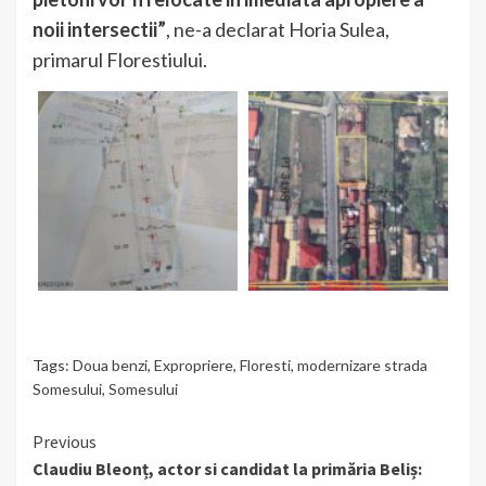
noii intersectii”
, ne-a declarat Horia Sulea,
primarul Florestiului.
Tags:
Doua benzi
,
Expropriere
,
Floresti
,
modernizare strada
Somesului
,
Somesului
Continue
Previous
Claudiu Bleonț, actor si candidat la primăria Beliș:
Reading