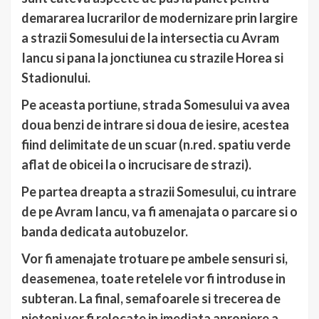
demararea lucrarilor de modernizare prin largire
a strazii Somesului de la intersectia cu Avram
Iancu si pana la jonctiunea cu strazile Horea si
Stadionului.
Pe aceasta portiune, strada Somesului va avea
doua benzi de intrare si doua de iesire, acestea
fiind delimitate de un scuar (n.red. spatiu verde
aflat de obicei la o incrucisare de strazi).
Pe partea dreapta a strazii Somesului, cu intrare
de pe Avram Iancu, va fi amenajata o parcare si o
banda dedicata autobuzelor.
Vor fi amenajate trotuare pe ambele sensuri si,
deasemenea, toate retelele vor fi introduse in
subteran. La final, semafoarele si trecerea de
pietoni vor fi relocate in imediata apropiere a