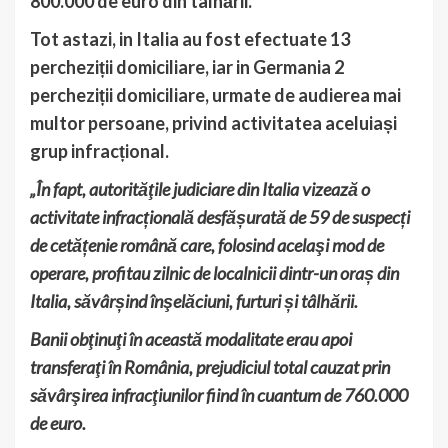
800.000 de euro din tâlhării.
Tot astazi, in Italia au fost efectuate 13
percheziții domiciliare, iar in Germania 2
percheziții domiciliare, urmate de audierea mai
multor persoane, privind activitatea aceluiași
grup infracțional.
„În fapt, autorităţile judiciare din Italia vizează o
activitate infracțională desfășurată de 59 de suspecți
de cetățenie română care, folosind acelaşi mod de
operare, profitau zilnic de localnicii dintr-un oraș din
Italia, săvârșind înşelăciuni, furturi și tâlhării.
Banii obţinuţi în această modalitate erau apoi
transferaţi în România, prejudiciul total cauzat prin
săvârşirea infracţiunilor fiind în cuantum de 760.000
de euro.