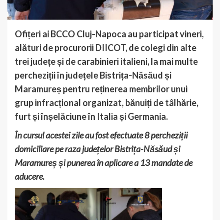
Ofițeri ai BCCO Cluj-Napoca au participat vineri,
alături de procurorii DIICOT, de colegi din alte
trei județe și de carabinieri italieni, la mai multe
percheziții în județele Bistrița-Năsăud și
Maramureș pentru reținerea membrilor unui
grup infracțional organizat, bănuiți de tâlhărie,
furt și înșelăciune în Italia și Germania.
În cursul acestei zile au fost efectuate 8 percheziții
domiciliare pe raza județelor Bistrița-Năsăud și
Maramureș și punerea în aplicare a 13 mandate de
aducere.