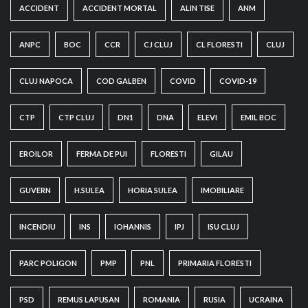
ACCIDENT
ACCIDENT MORTAL
ALIN TISE
ANM
ANPC
BOC
CCR
CJ CLUJ
CL FLORESTI
CLUJ
CLUJ NAPOCA
COD GALBEN
COVID
COVID-19
CTP
CTP CLUJ
DN1
DNA
ELEVI
EMIL BOC
EROILOR
FERMA DE PUI
FLORESTI
GILAU
GUVERN
H.SULEA
HORIA SULEA
IMOBILIARE
INCENDIU
INS
IOHANNIS
IPJ
ISU CLUJ
PARC POLIGON
PMP
PNL
PRIMARIA FLORESTI
PSD
REMUS LAPUSAN
ROMANIA
RUSIA
UCRAINA