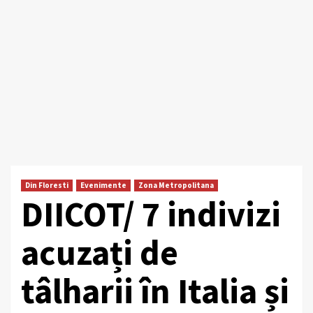
Din Floresti
Evenimente
Zona Metropolitana
DIICOT/ 7 indivizi
acuzați de
tâlharii în Italia și