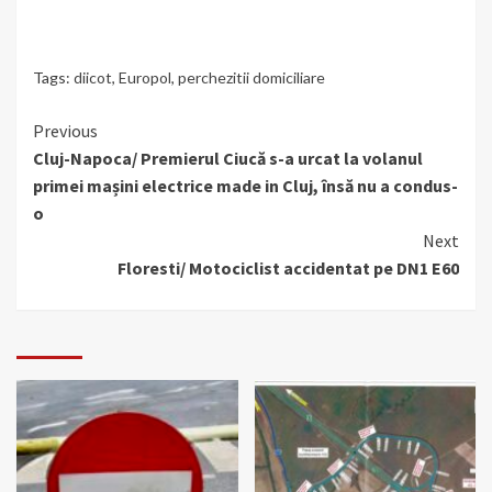
Tags:
diicot
,
Europol
,
perchezitii domiciliare
Continue
Previous
Cluj-Napoca/ Premierul Ciucă s-a urcat la volanul
Reading
primei mașini electrice made in Cluj, însă nu a condus-
o
Next
Floresti/ Motociclist accidentat pe DN1 E60