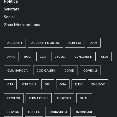
Politica
Sanatate
Social
Zona Metropolitana
ACCIDENT
ACCIDENT MORTAL
ALIN TISE
ANM
ANPC
BOC
CCR
CJ CLUJ
CL FLORESTI
CLUJ
CLUJ NAPOCA
COD GALBEN
COVID
COVID-19
CTP
CTP CLUJ
DN1
DNA
ELEVI
EMIL BOC
EROILOR
FERMA DE PUI
FLORESTI
GILAU
GUVERN
H.SULEA
HORIA SULEA
IMOBILIARE