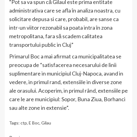
“Pot sa va spun că Gilaul este prima entitate
administrativa care se afla în analiza noastra, cu
solicitare depusa si care, probabil, are sanse ca
intr-un viitor rezonabil sa poata intra în zona
metropolitana, fara să scadem calitatea
transportului public in Cluj”
Primarul Boc a mai afirmat ca municipalitatea se
preocupa de “satisfacerea necesarului de linii
suplimentare in municipiul Cluj-Napoca, avand in
vedere, in primul rand, extensiile in diverse zone
ale orasului. Acoperim, in primul rând, extensiile pe
care le are municipiul: Sopor, Buna Ziua, Borhanci
sau alte zone in extensie”.
Tags:
ctp
,
E Boc
,
Gilau