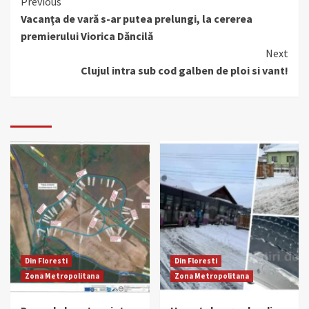
Continue
Previous
Vacanţa de vară s-ar putea prelungi, la cererea
Reading
premierului Viorica Dăncilă
Next
Clujul intra sub cod galben de ploi si vant!
Din Floresti
Din Floresti
Zona Metropolitana
Zona Metropolitana