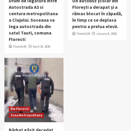
Drum de legatura intre
Un autobuz școlar din
Autostrada A3 si
Florești a derapat și a
centura metropolitana
rămas blocat în zăpadă,
a Clujului. Soseaua va
în timp ce se deplasa
lega autostrada din
pentru a prelua elevii.
satul Tauti, comuna
Floresti24
January 8, 2026
Floresti
Floresti24
April 30, 2026
Din Floresti
Zona Metropolitana
Bărbat găsit decedat