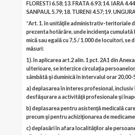
FLORESTI 6.58;
13. FRATA 6.93;
14. IARA 4.44
SANPAUL 5.79;
18. TURENI 4.57;
19. UNGURA
”
Art. 1. în unităţile administrativ-teritoriale 
prezenta hotărâre, unde incidenţa cumulată la 
mică sau egală cu 7,5 / 1.000 de locuitori, se
măsuri:
1). în aplicarea art.2 alin. 1 pct. 2A1 din Anex
ulterioare, se interzice circulaţia persoanelor 
sâmbătă şi duminică în intervalul orar 20,00-5
a) deplasarea în interes profesional, inclusiv
desfăşurare a activităţii profesionale şi înap
b) deplasarea pentru asistenţă medicală care n
precum şi pentru achiziţionarea de medicame
c) deplasări în afara localităţilor ale persoan