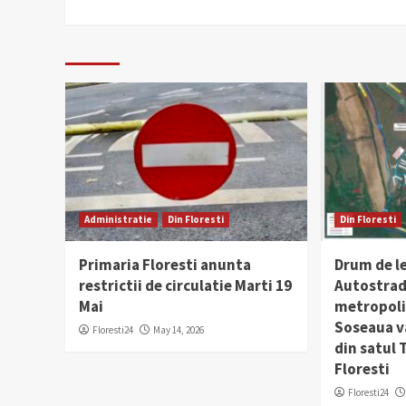
Administratie
Din Floresti
Din Floresti
Primaria Floresti anunta
Drum de l
restrictii de circulatie Marti 19
Autostrad
Mai
metropolit
Soseaua v
Floresti24
May 14, 2026
din satul
Floresti
Floresti24