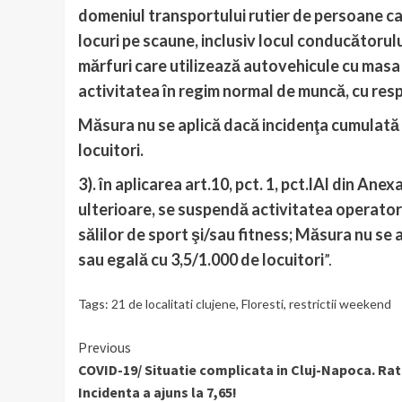
domeniul transportului rutier de persoane ca
locuri pe scaune, inclusiv locul conducătorulu
mărfuri care utilizează autovehicule cu masa
activitatea în regim normal de muncă, cu res
Măsura nu se aplică dacă incidenţa cumulată l
locuitori.
3). în aplicarea art.10, pct. 1, pct.lAl din Anex
ulterioare, se suspendă activitatea operatori
sălilor de sport şi/sau fitness; Măsura nu se 
sau egală cu 3,5/1.000 de locuitori
”.
Tags:
21 de localitati clujene
,
Floresti
,
restrictii weekend
Continue
Previous
COVID-19/ Situatie complicata in Cluj-Napoca. Rat
Reading
Incidenta a ajuns la 7,65!