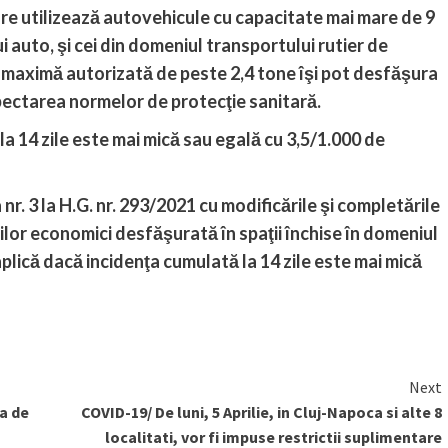
re utilizează autovehicule cu capacitate mai mare de 9
i auto, şi cei din domeniul transportului rutier de
 maximă autorizată de peste 2,4 tone îşi pot desfăşura
pectarea normelor de protecţie sanitară.
a 14 zile este mai mică sau egală cu 3,5/1.000 de
a nr. 3 la H.G. nr. 293/2021 cu modificările şi completările
lor economici desfăşurată în spaţii închise în domeniul
aplică dacă incidenţa cumulată la 14 zile este mai mică
Next
a de
COVID-19/ De luni, 5 Aprilie, in Cluj-Napoca si alte 8
localitati, vor fi impuse restrictii suplimentare