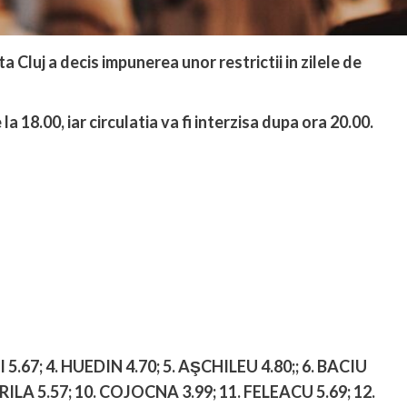
Cluj a decis impunerea unor restrictii in zilele de
a 18.00, iar circulatia va fi interzisa dupa ora 20.00.
 5.67;
4. HUEDIN 4.70
; 5. AŞCHILEU 4.80;;
6. BACIU
URILA 5.57;
10. COJOCNA 3.99;
11. FELEACU 5.69;
12.