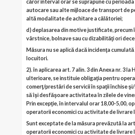
căror interval orar se suprapune cu perioada in
autocare sau alte mijloace de transport de per
altă modalitate de achitare a călătoriei;
d) deplasarea din motive justificate, precum î
vârstnice, bolnave sau cu dizabilităţi ori dec
Măsura nu se aplică dacă incidenţa cumulată l
locuitori.
2). în aplicarea art. 7 alin. 3 din Anexa nr. 3 l
ulterioare, se instituie obligaţia pentru oper
comerţ/prestări de servicii în spaţii închise şi
să îşi desfăşoare activitatea în zilele de vine
Prin excepţie, în intervalul orar 18,00-5,00, o
operatorii economici cu activitate de livrare l
Sunt exceptate de la măsura prevăzută la art. 
operatorii economici cu activitate de livrare 