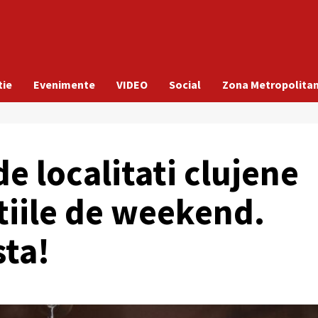
tie
Evenimente
VIDEO
Social
Zona Metropolita
e localitati clujene
tiile de weekend.
sta!