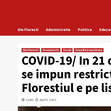
Din Floresti
Administratie
Politica
Educa
Din Floresti
Evenimente
Social
Zona Metropolitana
COVID-19/ In 21 d
se impun restric
Florestiul e pe li
Codin
April 2, 2021