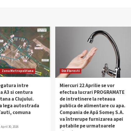
Zona Metropolitana
Din Floresti
egatura intre
Miercuri 22 Aprilie se vor
a A3 si centura
efectua lucrari PROGRAMATE
ana a Clujului.
de intretinere la reteaua
a lega autostrada
publica de alimentare cu apa.
 Tauti, comuna
Compania de Apă Someș S.A.
va întrerupe furnizarea apei
potabile pe urmatoarele
April 30, 2026