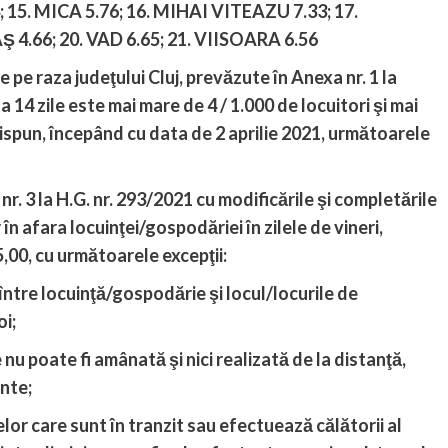
;
15. MICA 5.76;
16. MIHAI VITEAZU 7.33;
17.
Ş 4.66;
20. VAD 6.65;
21. VIISOARA 6.56
de pe raza judeţului Cluj, prevăzute în Anexa nr. 1 la
14 zile este mai mare de 4 / 1.000 de locuitori şi mai
 dispun, începând cu data de 2 aprilie 2021, următoarele
a nr. 3 la H.G. nr. 293/2021 cu modificările şi completările
în afara locuinţei/gospodăriei în zilele de vineri,
,00, cu următoarele excepţii:
 între locuinţă/gospodărie şi locul/locurile de
oi;
u poate fi amânată şi nici realizată de la distanţă,
nte;
elor care sunt în tranzit sau efectuează călătorii al