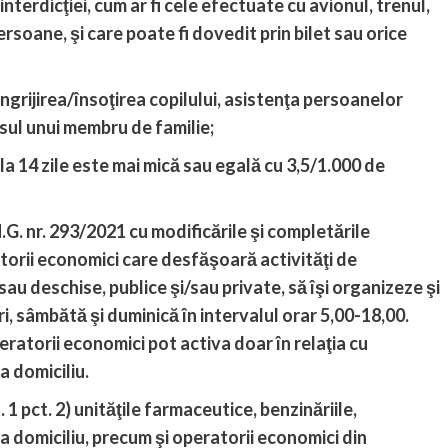
terdicţiei, cum ar fi cele efectuate cu avionul, trenul,
soane, şi care poate fi dovedit prin bilet sau orice
ngrijirea/însoţirea copilului, asistenţa persoanelor
esul unui membru de familie;
a 14 zile este mai mică sau egală cu 3,5/1.000 de
a H.G. nr. 293/2021 cu modificările şi completările
atorii economici care desfăşoară activităţi de
/sau deschise, publice şi/sau private, să îşi organizeze şi
ri, sâmbătă şi duminică în intervalul orar 5,00-18,00.
peratorii economici pot activa doar în relaţia cu
a domiciliu.
1 pct. 2) unităţile farmaceutice, benzinăriile,
la domiciliu, precum şi operatorii economici din