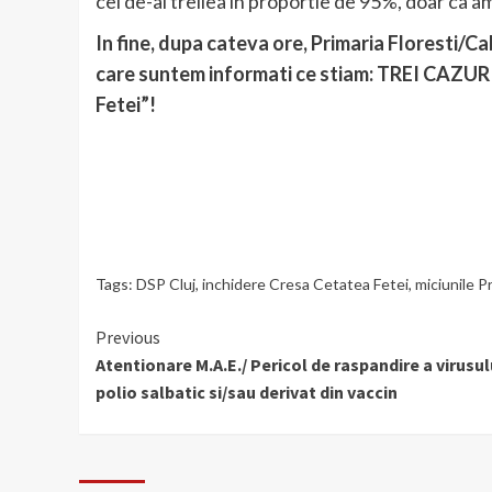
cel de-al treilea in proportie de 95%, doar ca a
In fine, dupa cateva ore, Primaria Floresti/Ca
care suntem informati ce stiam: TREI CAZURI
Fetei”!
Tags:
DSP Cluj
,
inchidere Cresa Cetatea Fetei
,
miciunile Pr
Continue
Previous
Atentionare M.A.E./ Pericol de raspandire a virusul
Reading
polio salbatic si/sau derivat din vaccin