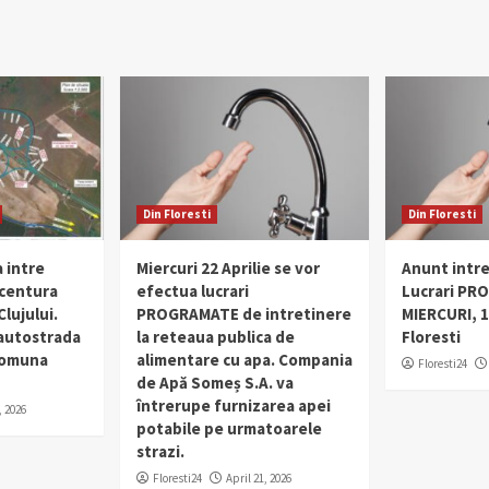
Din Floresti
Din Floresti
 intre
Miercuri 22 Aprilie se vor
Anunt intr
 centura
efectua lucrari
Lucrari PR
lujului.
PROGRAMATE de intretinere
MIERCURI, 1
 autostrada
la reteaua publica de
Floresti
 comuna
alimentare cu apa. Compania
Floresti24
de Apă Someș S.A. va
întrerupe furnizarea apei
, 2026
potabile pe urmatoarele
strazi.
Floresti24
April 21, 2026