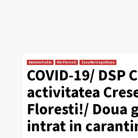
Administratie
Din Floresti
Zona Metropolitana
COVID-19/ DSP C
activitatea Cres
Floresti!/ Doua 
intrat in caranti