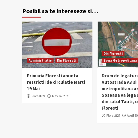
Posibil sa te intereseze si…
Din Floresti
Administratie
Din Floresti
Zona Metropolitana
Primaria Floresti anunta
Drum de legatura
restrictii de circulatie Marti
Autostrada A3 si
19 Mai
metropolitana a C
Soseaua va lega
Floresti24
May 14, 2026
din satul Tauti,
Floresti
Floresti24
April 30