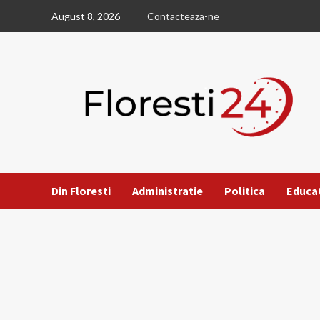
Skip
August 8, 2026
Contacteaza-ne
to
content
Din Floresti
Administratie
Politica
Educa