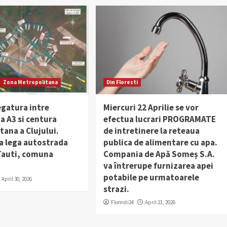
Zona Metropolitana
Din Floresti
egatura intre
Miercuri 22 Aprilie se vor
a A3 si centura
efectua lucrari PROGRAMATE
ana a Clujului.
de intretinere la reteaua
a lega autostrada
publica de alimentare cu apa.
 Tauti, comuna
Compania de Apă Someș S.A.
va întrerupe furnizarea apei
potabile pe urmatoarele
April 30, 2026
strazi.
Floresti24
April 21, 2026