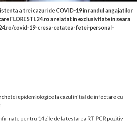
istenta a trei cazuri de COVID-19 in randul angajatilor
care FLORESTI.24.ro a relatat in exclusivitate in seara
i24.ro/covid-19-cresa-cetatea-fetei-personal-
chetei epidemiologice la cazul initial de infectare cu
:
onfirmate pentru 14 zile de la testarea RT PCR pozitiv