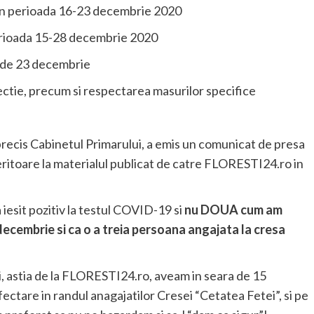
 in perioada 16-23 decembrie 2020
perioada 15-28 decembrie 2020
a de 23 decembrie
fectie, precum si respectarea masurilor specifice
mai precis Cabinetul Primarului, a emis un comunicat de presa
eritoare la materialul publicat de catre FLORESTI24.ro in
 iesit pozitiv la testul COVID-19 si
nu DOUA cum am
 decembrie si ca o a treia persoana angajata la cresa
i, astia de la FLORESTI24.ro, aveam in seara de 15
ctare in randul anagajatilor Cresei “Cetatea Fetei”, si pe