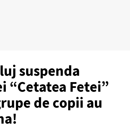
luj suspenda
ei “Cetatea Fetei”
grupe de copii au
na!