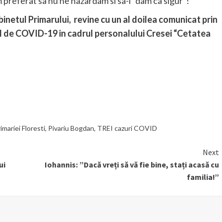
m preferat sa nu ne hazardam si sa-l “dam ca sigur”!
binetul Primarului, revine cu un al doilea comunicat prin
 de COVID-19 in cadrul personalului Cresei “Cetatea
imariei Floresti
,
Pivariu Bogdan
,
TREI cazuri COVID
Next
ui
Iohannis: ”Dacă vreți să vă fie bine, stați acasă cu
familia!”