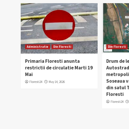
Administratie
Din Floresti
Din Floresti
Primaria Floresti anunta
Drum de l
restrictii de circulatie Marti 19
Autostrad
Mai
metropolit
Soseaua v
Floresti24
May 14, 2026
din satul
Floresti
Floresti24