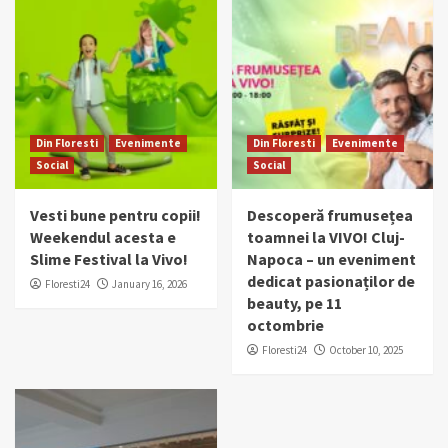
Din Floresti
Evenimente
Din Floresti
Evenimente
Social
Social
Vesti bune pentru copii!
Descoperă frumusețea
Weekendul acesta e
toamnei la VIVO! Cluj-
Slime Festival la Vivo!
Napoca – un eveniment
dedicat pasionaților de
Floresti24
January 16, 2026
beauty, pe 11
octombrie
Floresti24
October 10, 2025