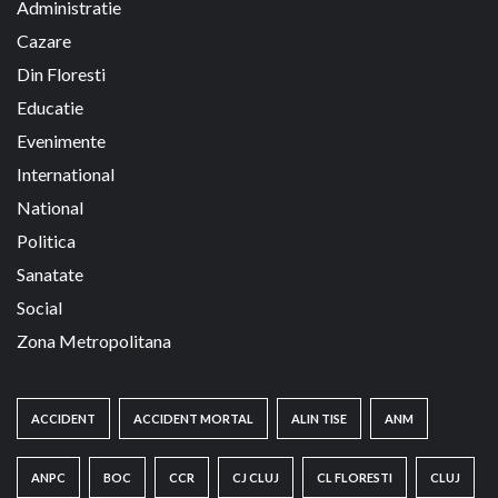
Administratie
Cazare
Din Floresti
Educatie
Evenimente
International
National
Politica
Sanatate
Social
Zona Metropolitana
ACCIDENT
ACCIDENT MORTAL
ALIN TISE
ANM
ANPC
BOC
CCR
CJ CLUJ
CL FLORESTI
CLUJ