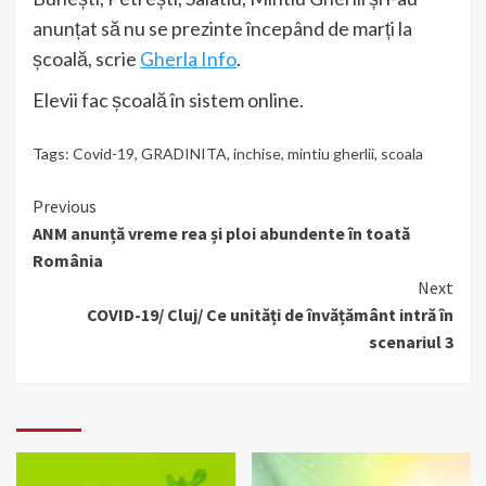
anunțat să nu se prezinte începând de marți la
școală, scrie
Gherla Info
.
Elevii fac școală în sistem online.
Tags:
Covid-19
,
GRADINITA
,
inchise
,
mintiu gherlii
,
scoala
Continue
Previous
ANM anunță vreme rea și ploi abundente în toată
Reading
România
Next
COVID-19/ Cluj/ Ce unități de învățământ intră în
scenariul 3