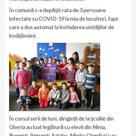
În comună s-a depășit rata de 3 persoane
infectate cu COVID-19 la mia de locuitori, fapt
care a dus automat la închiderea unităților de
învățământ.
În cursul serii de luni, diriginții de la școlile din
Gherla au luat legătură cu elevii din Nima,
Bunești, Petrești, Salatiu, Mintiu Gherlii și i-au