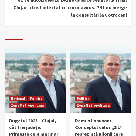
Chițac a fost infectat cu coronavirus. PNL nu merge
la consultări la Cotroceni
National
Politica
Politica
Zona Metropolitana
Zona Metropolitana
Bugetul 2025 – Clujul,
Remus Lapusan:
cât trei județe.
Conceptul celor „3 U”
Primește cele mai mari
reprezintă pilonii care