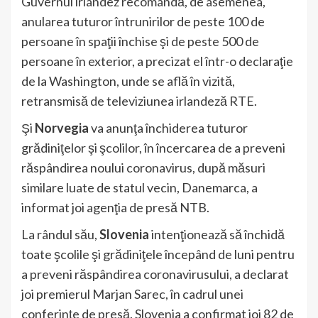
Guvernul irlandez recomandă, de asemenea,
anularea tuturor întrunirilor de peste 100 de
persoane în spaţii închise şi de peste 500 de
persoane în exterior, a precizat el într-o declaraţie
de la Washington, unde se află în vizită,
retransmisă de televiziunea irlandeză RTE.
Şi
Norvegia
va anunţa închiderea tuturor
grădiniţelor şi şcolilor, în încercarea de a preveni
răspândirea noului coronavirus, după măsuri
similare luate de statul vecin, Danemarca, a
informat joi agenţia de presă NTB.
La rândul său,
Slovenia
intenţionează să închidă
toate şcolile şi grădiniţele începând de luni pentru
a preveni răspândirea coronavirusului, a declarat
joi premierul Marjan Sarec, în cadrul unei
conferinţe de presă. Slovenia a confirmat joi 82 de