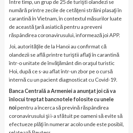
Între timp, un grup de 25 de turişti olandezi se
numără printre zecile de cetăţeni străini plasaţi în
carantină în Vietnam, în contextul măsurilor luate
de această ţară asiatică pentru a preveni
răspândirea coronavirusului, informează joi APP.
Joi, autorităţile de la Hanoi au confirmat că
olandezii se află printre turiştii aflaţi în carantină
într-o unitate de învăţământ din oraşul turistic
Hoi, după ce s-au aflat într-un zbor pe o cursă
internă cu un pacient diagnosticat cu Covid-19.
Banca Centrală a Armeniei a anunţat joi că va
înlocui treptat bancnotele folosite cu unele
noi
pentru a încerca să prevină răspândirea
coronavirusului şi i-a sfătuit pe oameni să evite să
efectueze plăţi în numerar acolo unde este posibil,
relatează Reuters.