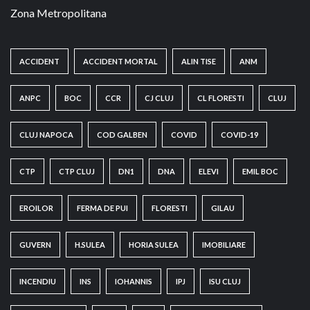
Zona Metropolitana
ACCIDENT
ACCIDENT MORTAL
ALIN TISE
ANM
ANPC
BOC
CCR
CJ CLUJ
CL FLORESTI
CLUJ
CLUJ NAPOCA
COD GALBEN
COVID
COVID-19
CTP
CTP CLUJ
DN1
DNA
ELEVI
EMIL BOC
EROILOR
FERMA DE PUI
FLORESTI
GILAU
GUVERN
H.SULEA
HORIA SULEA
IMOBILIARE
INCENDIU
INS
IOHANNIS
IPJ
ISU CLUJ