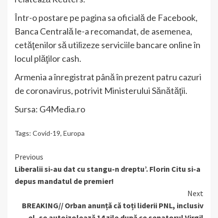
Într-o postare pe pagina sa oficială de Facebook,
Banca Centrală le-a recomandat, de asemenea,
cetăţenilor să utilizeze serviciile bancare online în
locul plăţilor cash.
Armenia a înregistrat până în prezent patru cazuri
de coronavirus, potrivit Ministerului Sănătăţii.
Sursa: G4Media.ro
Tags:
Covid-19
,
Europa
Continue
Previous
Liberalii si-au dat cu stangu-n dreptu’. Florin Citu si-a
Reading
depus mandatul de premier!
Next
BREAKING// Orban anunță că toți liderii PNL, inclusiv
el, se autoizolează 14 zile după ce senatorul Virgil