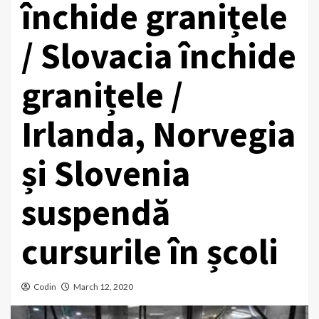
închide granițele
/ Slovacia închide
granițele /
Irlanda, Norvegia
și Slovenia
suspendă
cursurile în școli
Codin
March 12, 2020