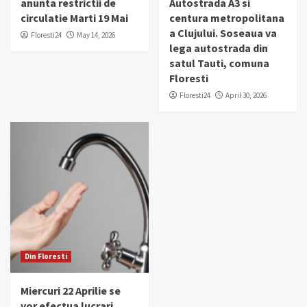
anunta restrictii de
Autostrada A3 si
circulatie Marti 19 Mai
centura metropolitana
a Clujului. Soseaua va
Floresti24
May 14, 2026
lega autostrada din
satul Tauti, comuna
Floresti
Floresti24
April 30, 2026
Din Floresti
Miercuri 22 Aprilie se
vor efectua lucrari