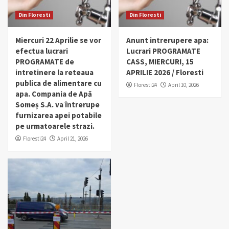
Din Floresti
Din Floresti
Miercuri 22 Aprilie se vor
Anunt intrerupere apa:
efectua lucrari
Lucrari PROGRAMATE
PROGRAMATE de
CASS, MIERCURI, 15
intretinere la reteaua
APRILIE 2026 / Floresti
publica de alimentare cu
Floresti24
April 10, 2026
apa. Compania de Apă
Someș S.A. va întrerupe
furnizarea apei potabile
pe urmatoarele strazi.
Floresti24
April 21, 2026