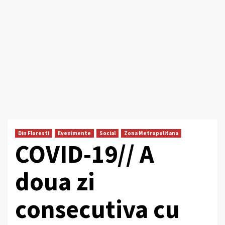
Din Floresti
Evenimente
Social
Zona Metropolitana
COVID-19// A
doua zi
consecutiva cu