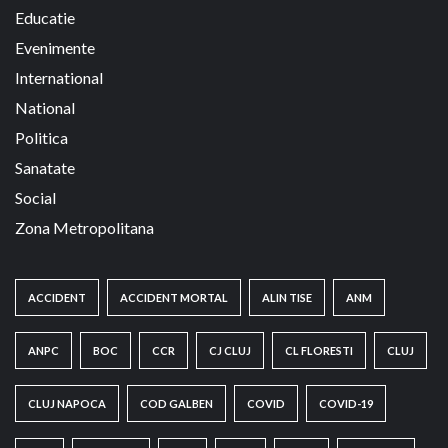
Educatie
Evenimente
International
National
Politica
Sanatate
Social
Zona Metropolitana
ACCIDENT
ACCIDENT MORTAL
ALIN TISE
ANM
ANPC
BOC
CCR
CJ CLUJ
CL FLORESTI
CLUJ
CLUJ NAPOCA
COD GALBEN
COVID
COVID-19