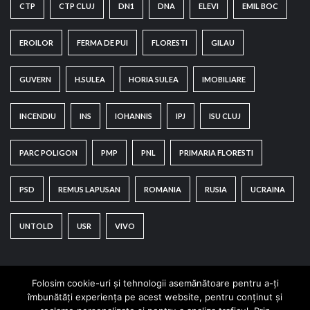
CTP
CTP CLUJ
DN1
DNA
ELEVI
EMIL BOC
EROILOR
FERMA DE PUI
FLORESTI
GILAU
GUVERN
H.SULEA
HORIA SULEA
IMOBILIARE
INCENDIU
INS
IOHANNIS
IPJ
ISU CLUJ
PARC POLIGON
PMP
PNL
PRIMARIA FLORESTI
PSD
REMUS LAPUSAN
ROMANIA
RUSIA
UCRAINA
UNTOLD
USR
VIVO
Folosim cookie-uri și tehnologii asemănătoare pentru a-ți
îmbunătăți experiența pe acest website, pentru conținut și