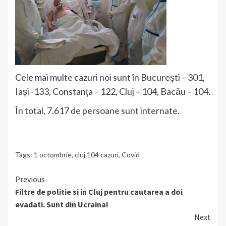
Cele mai multe cazuri noi sunt în București – 301,
Iași -133, Constanța – 122, Cluj – 104, Bacău – 104.
În total, 7.617 de persoane sunt internate.
Tags:
1 octombrie
,
cluj 104 cazuri
,
Covid
Continue
Previous
Filtre de politie si in Cluj pentru cautarea a doi
Reading
evadati. Sunt din Ucraina!
Next