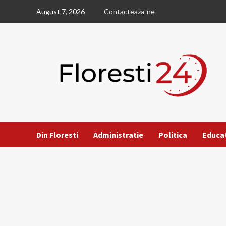
Skip
August 7, 2026
Contacteaza-ne
to
content
Din Floresti
Administratie
Politica
Educa