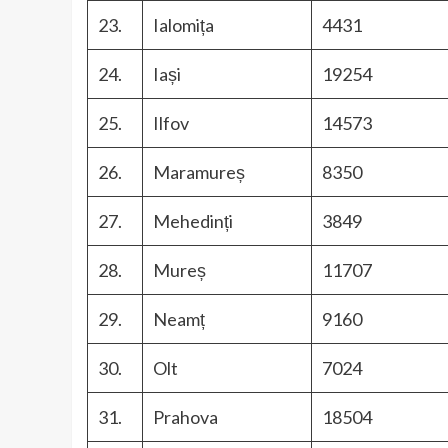
23.
Ialomița
4431
24.
Iași
19254
25.
Ilfov
14573
26.
Maramureș
8350
27.
Mehedinți
3849
28.
Mureș
11707
29.
Neamț
9160
30.
Olt
7024
31.
Prahova
18504