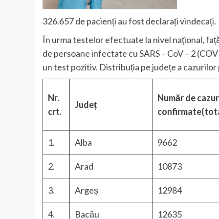
326.657 de pacienți au fost declarați vindecați.
În urma testelor efectuate la nivel național, faț
de persoane infectate cu SARS – CoV – 2 (COVID
un test pozitiv. Distribuția pe județe a cazurilor p
Nr.
Număr de cazur
Județ
crt.
confirmate(tot
1.
Alba
9662
2.
Arad
10873
3.
Argeș
12984
4.
Bacău
12635