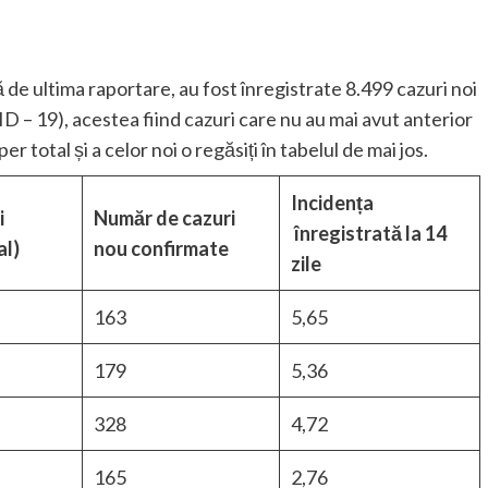
ă de ultima raportare, au fost înregistrate 8.499 cazuri noi
 – 19), acestea fiind cazuri care nu au mai avut anterior
er total și a celor noi o regăsiți în tabelul de mai jos.
Incidența
i
Număr de cazuri
înregistrată la 14
al)
nou confirmate
zile
163
5,65
179
5,36
328
4,72
165
2,76