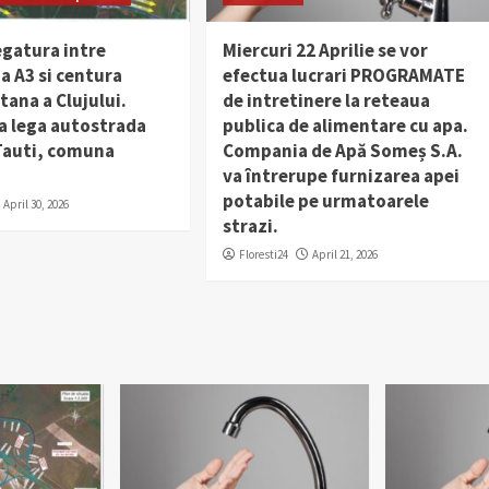
egatura intre
Miercuri 22 Aprilie se vor
a A3 si centura
efectua lucrari PROGRAMATE
ana a Clujului.
de intretinere la reteaua
a lega autostrada
publica de alimentare cu apa.
 Tauti, comuna
Compania de Apă Someș S.A.
va întrerupe furnizarea apei
potabile pe urmatoarele
April 30, 2026
strazi.
Floresti24
April 21, 2026