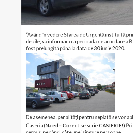
“Având în vedere Starea de Urgență instituită pr
de zile, vă informăm că perioada de acordare a B
fost prelungită până la data de 30 iunie 2020.
De asemenea, penalități pentru neplată se vor ap
Caseria (
N.red – Corect se scrie CASIERIE!)
Pri
permis, pe rând, câte unei singure persoane.