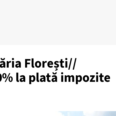
ria Florești//
0% la plată impozite