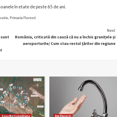
soanele în etate de peste 65 de ani.
catie
,
Primaria Floresti
Next
 sunt
România, criticată din cauză că nu a închis granițele și
aeroporturile/ Cum stau restul țărilor din regiune
e!
Zona Metropolitana
Din Floresti