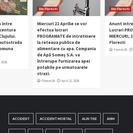
Din Floresti
Din Floresti
 intre
Miercuri 22 Aprilie se vor
Anunt intr
 centura
efectua lucrari
Lucrari PR
lujului.
PROGRAMATE de intretinere
MIERCURI, 1
 autostrada
la reteaua publica de
Floresti
 comuna
alimentare cu apa. Compania
Floresti24
de Apă Someș S.A. va
întrerupe furnizarea apei
, 2026
potabile pe urmatoarele
strazi.
Floresti24
April 21, 2026
ACCIDENT
ACCIDENT MORTAL
ALIN TISE
ANM