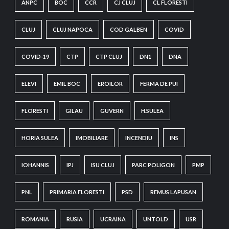
ANPC
BOC
CCR
CJ CLUJ
CL FLORESTI
CLUJ
CLUJ NAPOCA
COD GALBEN
COVID
COVID-19
CTP
CTP CLUJ
DN1
DNA
ELEVI
EMIL BOC
EROILOR
FERMA DE PUI
FLORESTI
GILAU
GUVERN
H.SULEA
HORIA SULEA
IMOBILIARE
INCENDIU
INS
IOHANNIS
IPJ
ISU CLUJ
PARC POLIGON
PMP
PNL
PRIMARIA FLORESTI
PSD
REMUS LAPUSAN
ROMANIA
RUSIA
UCRAINA
UNTOLD
USR