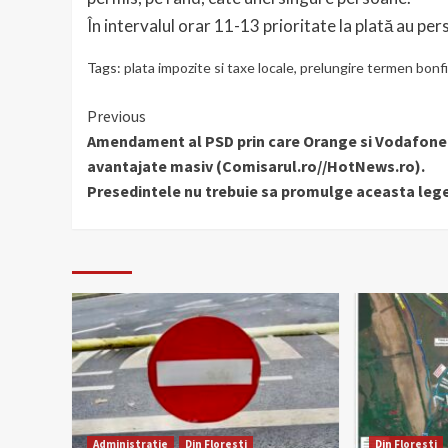
În intervalul orar 11-13 prioritate la plată au per
Tags:
plata impozite si taxe locale
,
prelungire termen bonfi
Continue
Previous
Amendament al PSD prin care Orange si Vodafone
Reading
avantajate masiv (Comisarul.ro//HotNews.ro).
Presedintele nu trebuie sa promulge aceasta leg
Administratie
Din Floresti
Din Floresti