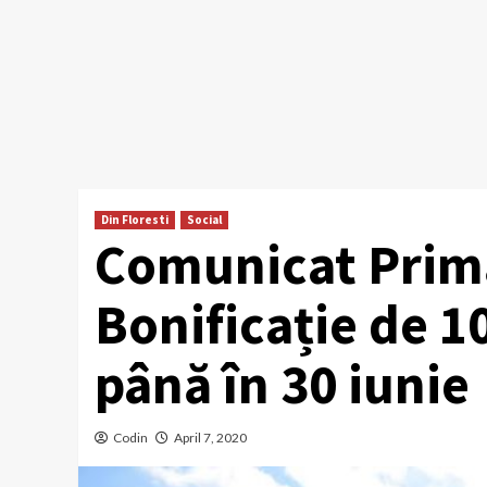
Din Floresti
Social
Comunicat Primă
Bonificație de 1
până în 30 iunie
Codin
April 7, 2020