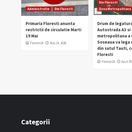
Din Floresti
Administratie
Din Floresti
Zona Metropolitana
Primaria Floresti anunta
Drum de legatura
restrictii de circulatie Marti
Autostrada A3 si
19 Mai
metropolitana a C
Soseaua va lega
Floresti24
May 14, 2026
din satul Tauti,
Floresti
Floresti24
April 30
Categorii