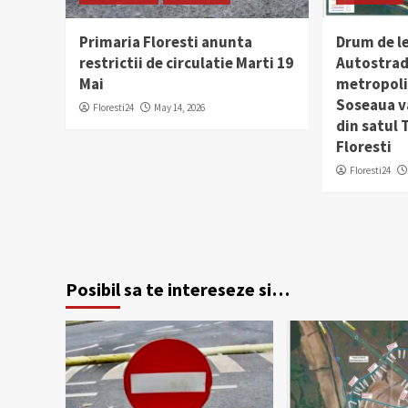
Primaria Floresti anunta
Drum de l
restrictii de circulatie Marti 19
Autostrad
Mai
metropolit
Soseaua v
Floresti24
May 14, 2026
din satul
Floresti
Floresti24
Posibil sa te intereseze si…