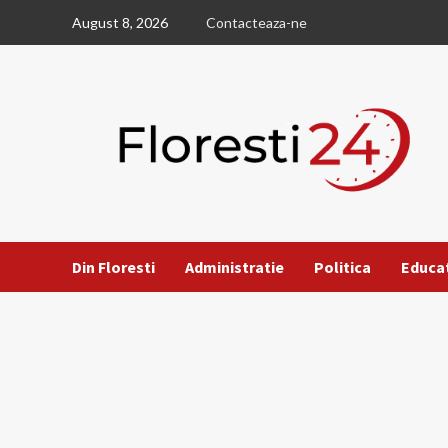
Skip
August 8, 2026
Contacteaza-ne
to
content
Din Floresti
Administratie
Politica
Educa