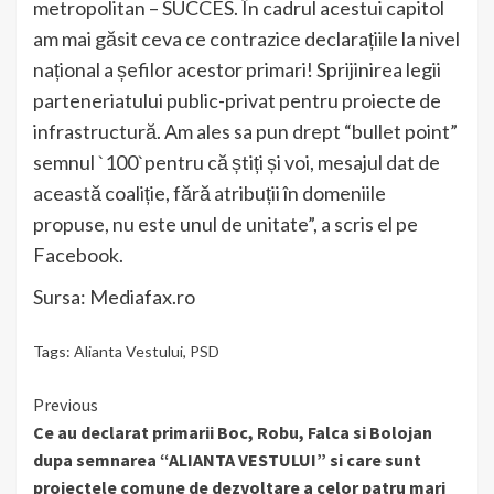
metropolitan – SUCCES. În cadrul acestui capitol
am mai găsit ceva ce contrazice declarațiile la nivel
național a șefilor acestor primari! Sprijinirea legii
parteneriatului public-privat pentru proiecte de
infrastructură. Am ales sa pun drept “bullet point”
semnul `100`pentru că știți și voi, mesajul dat de
această coaliție, fără atribuții în domeniile
propuse, nu este unul de unitate”, a scris el pe
Facebook.
Sursa: Mediafax.ro
Tags:
Alianta Vestului
,
PSD
Continue
Previous
Ce au declarat primarii Boc, Robu, Falca si Bolojan
Reading
dupa semnarea “ALIANTA VESTULUI” si care sunt
proiectele comune de dezvoltare a celor patru mari