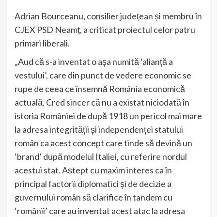
Adrian Bourceanu, consilier județean și membru în
CJEX PSD Neamț, a criticat proiectul celor patru
primari liberali.
„Aud că s-a inventat o așa numită ‘alianță a
vestului’, care din punct de vedere economic se
rupe de ceea ce însemnă România economică
actuală. Cred sincer că nu a existat niciodată în
istoria României de după 1918 un pericol mai mare
la adresa integrității și independenței statului
român ca acest concept care tinde să devină un
‘brand’ după modelul Italiei, cu referire nordul
acestui stat. Aștept cu maxim interes ca în
principal factorii diplomatici și de decizie a
guvernului român să clarifice în tandem cu
‘românii’ care au inventat acest atac la adresa