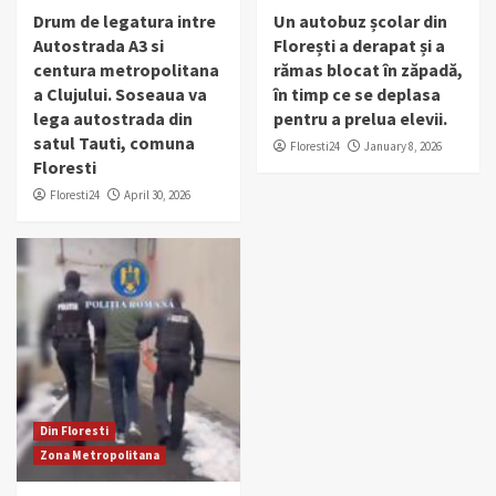
Drum de legatura intre
Un autobuz școlar din
Autostrada A3 si
Florești a derapat și a
centura metropolitana
rămas blocat în zăpadă,
a Clujului. Soseaua va
în timp ce se deplasa
lega autostrada din
pentru a prelua elevii.
satul Tauti, comuna
Floresti24
January 8, 2026
Floresti
Floresti24
April 30, 2026
Din Floresti
Zona Metropolitana