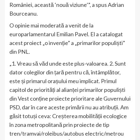
României, această ‘nouă viziune’”, a spus Adrian
Bourceanu.
O opinie mai moderată a venit de la
europarlamentarul Emilian Pavel. El a catalogat
acest proiect „o invenție” a „primarilor populiști”
din PNL.
„1. Vreau să văd unde este plus-valoarea. 2. Sunt
dator colegilor din țară pentru că, întâmplător,
este și primarul orașului meu implicat. Primul
capitol de priorități al alianței primarilor populiști
din Vest conține proiecte prioritare ale Guvernului
PSD, dar în care aceste primării nu au atribuții. Am
găsit totuși ceva: Creșterea mobilității ecologice
în zona metropolitană prin proiecte de tip
tren/tramvai/roleibus/autobus electric/metrou