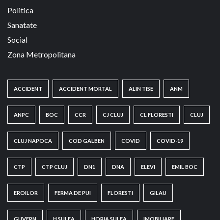
Politica
Sanatate
Social
Zona Metropolitana
ACCIDENT
ACCIDENT MORTAL
ALIN TISE
ANM
ANPC
BOC
CCR
CJ CLUJ
CL FLORESTI
CLUJ
CLUJ NAPOCA
COD GALBEN
COVID
COVID-19
CTP
CTP CLUJ
DN1
DNA
ELEVI
EMIL BOC
EROILOR
FERMA DE PUI
FLORESTI
GILAU
GUVERN
H.SULEA
HORIA SULEA
IMOBILIARE