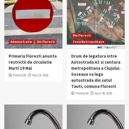
Din Floresti
Administratie
Din Floresti
Zona Metropolitana
Primaria Floresti anunta
Drum de legatura intre
restrictii de circulatie
Autostrada A3 si centura
Marti 19 Mai
metropolitana a Clujului.
Soseaua va lega
Floresti24
May 14, 2026
autostrada din satul
Tauti, comuna Floresti
Floresti24
April 30, 2026