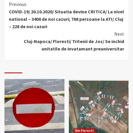
Continue
Previous
COVID-19/ 20.10.2020/ Situatia devine CRITICA/ La nivel
Reading
national – 3400 de noi cazuri; 768 persoane la ATI/ Cluj
– 228 de noi cazuri
Next
Cluj-Napoca/ Floresti/ Tritenii de Jos/ Se inchid
unitatile de invatamant preuniversitar
Din Floresti