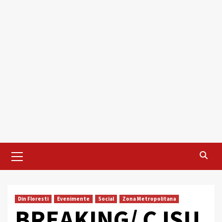
Primary
Menu
Din Floresti
Evenimente
Social
Zona Metropolitana
BREAKING/ CJSU