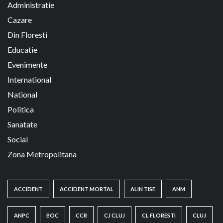
Administratie
Cazare
Din Floresti
Educatie
Evenimente
International
National
Politica
Sanatate
Social
Zona Metropolitana
ACCIDENT
ACCIDENT MORTAL
ALIN TISE
ANM
ANPC
BOC
CCR
CJ CLUJ
CL FLORESTI
CLUJ