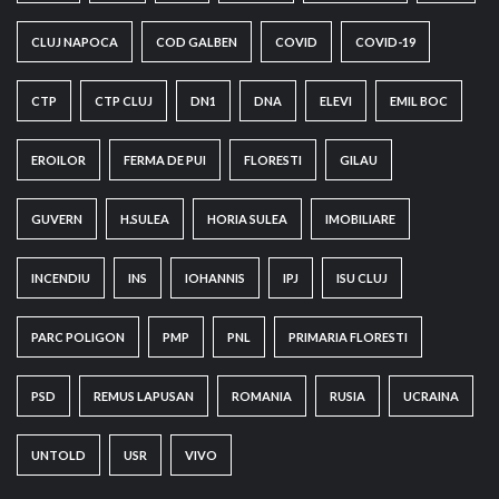
CLUJ NAPOCA
COD GALBEN
COVID
COVID-19
CTP
CTP CLUJ
DN1
DNA
ELEVI
EMIL BOC
EROILOR
FERMA DE PUI
FLORESTI
GILAU
GUVERN
H.SULEA
HORIA SULEA
IMOBILIARE
INCENDIU
INS
IOHANNIS
IPJ
ISU CLUJ
PARC POLIGON
PMP
PNL
PRIMARIA FLORESTI
PSD
REMUS LAPUSAN
ROMANIA
RUSIA
UCRAINA
UNTOLD
USR
VIVO