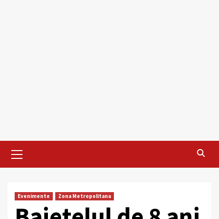
Primary
Menu
Evenimente
Zona Metropolitana
Baietelul de 8 ani