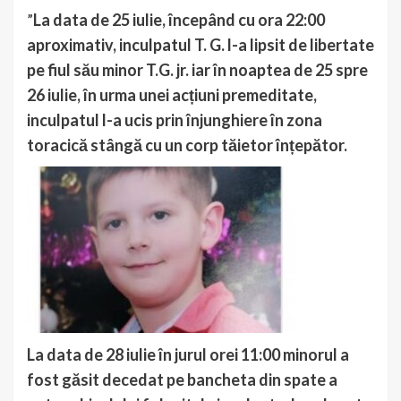
”
La data de 25 iulie, începând cu ora 22:00
aproximativ, inculpatul T. G. l-a lipsit de libertate
pe fiul său minor T.G. jr. iar în noaptea de 25 spre
26 iulie, în urma unei acțiuni premeditate,
inculpatul l-a ucis prin înjunghiere în zona
toracică stângă cu un corp tăietor înțepător.
La data de 28 iulie în jurul orei 11:00 minorul a
fost găsit decedat pe bancheta din spate a