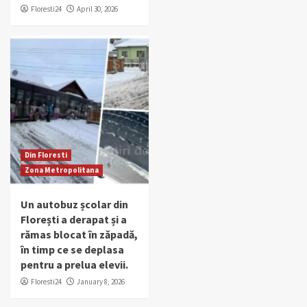
Floresti24
April 30, 2026
Din Floresti
Zona Metropolitana
Un autobuz școlar din
Florești a derapat și a
rămas blocat în zăpadă,
în timp ce se deplasa
pentru a prelua elevii.
Floresti24
January 8, 2026