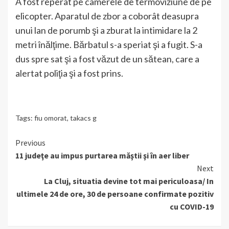
A fost reperat pe camerele de termoviziune de pe
elicopter. Aparatul de zbor a coborât deasupra
unui lan de porumb şi a zburat la intimidare la 2
metri înălţime. Bărbatul s-a speriat şi a fugit. S-a
dus spre sat şi a fost văzut de un sătean, care a
alertat poliţia şi a fost prins.
Tags:
fiu omorat
,
takacs g
Continue
Previous
11 judeţe au impus purtarea măştii şi în aer liber
Reading
Next
La Cluj, situatia devine tot mai periculoasa/ In
ultimele 24 de ore, 30 de persoane confirmate pozitiv
cu COVID-19