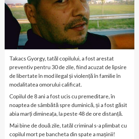
Takacs Gyorgy, tatăl copilului, a fost arestat
preventiv pentru 30 de zile, fiind acuzat de lipsire
de libertate în mod ilegal și violență în familie în
modalitatea omorului calificat.
Copilul de 8 ani a fost ucis cu premeditare, în
noaptea de sâmbătă spre duminică, și a fost găsit
abia marți dimineața, la peste 48 de ore distanță.
Mai bine de două zile, tatăl criminal s-a plimbat cu
copilul mort pe bancheta din spate a mașinii!