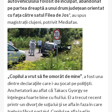
autovehiculului folosit de inculpat, abandonat
pe partea dreaptă a unui drum județean orientat
cu fața către satul Filea de Jos
”, au spus
magistrații clujeni, potrivit Mediafax.
„Copilul a vrut să fie omorât de mine”
, a fost una
dintre declaraţiile care i-au şocat pe poliţişti.
Anchetatorii au aflat că Takacs Gyorgy se
înţelegea foarte bine cu fiul lui. El a trecut recent
printr-un divorţ de soţia lui şi se afla în faza în care
trebuia făcut partajul. Copilul se afla la el în