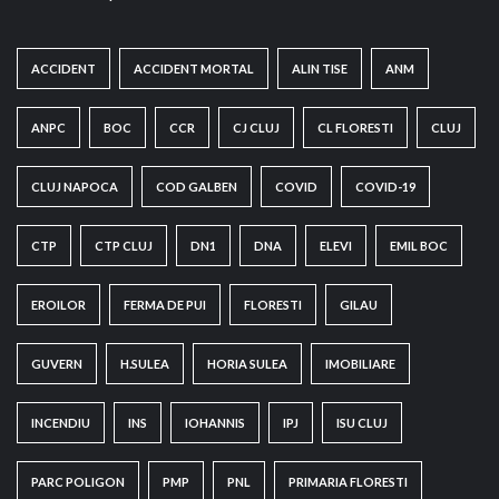
ACCIDENT
ACCIDENT MORTAL
ALIN TISE
ANM
ANPC
BOC
CCR
CJ CLUJ
CL FLORESTI
CLUJ
CLUJ NAPOCA
COD GALBEN
COVID
COVID-19
CTP
CTP CLUJ
DN1
DNA
ELEVI
EMIL BOC
EROILOR
FERMA DE PUI
FLORESTI
GILAU
GUVERN
H.SULEA
HORIA SULEA
IMOBILIARE
INCENDIU
INS
IOHANNIS
IPJ
ISU CLUJ
PARC POLIGON
PMP
PNL
PRIMARIA FLORESTI