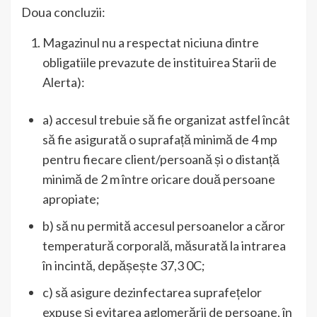
Doua concluzii:
Magazinul nu a respectat niciuna dintre
obligatiile prevazute de instituirea Starii de
Alerta):
a) accesul trebuie să fie organizat astfel încât
să fie asigurată o suprafață minimă de 4 mp
pentru fiecare client/persoană și o distanță
minimă de 2 m între oricare două persoane
apropiate;
b) să nu permită accesul persoanelor a căror
temperatură corporală, măsurată la intrarea
în incintă, depășește 37,3 0C;
c) să asigure dezinfectarea suprafețelor
expuse și evitarea aglomerării de persoane, în