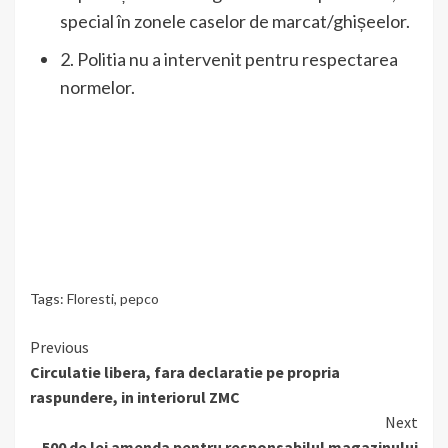
special în zonele caselor de marcat/ghișeelor.
2. Politia nu a intervenit pentru respectarea
normelor.
Tags:
Floresti
,
pepco
Continue
Previous
Circulatie libera, fara declaratie pe propria
Reading
raspundere, in interiorul ZMC
Next
500 de lei amenda pentru responsabilul magazinului