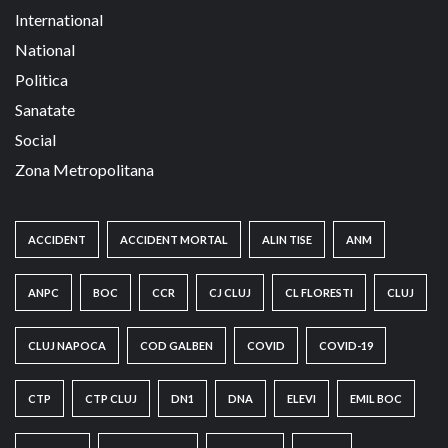
International
National
Politica
Sanatate
Social
Zona Metropolitana
ACCIDENT
ACCIDENT MORTAL
ALIN TISE
ANM
ANPC
BOC
CCR
CJ CLUJ
CL FLORESTI
CLUJ
CLUJ NAPOCA
COD GALBEN
COVID
COVID-19
CTP
CTP CLUJ
DN1
DNA
ELEVI
EMIL BOC