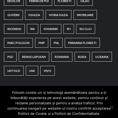
EROILOR
FERMA DE PUI
FLORESTI
GILAU
GUVERN
H.SULEA
HORIA SULEA
IMOBILIARE
INCENDIU
INS
IOHANNIS
IPJ
ISU CLUJ
PARC POLIGON
PMP
PNL
PRIMARIA FLORESTI
PSD
REMUS LAPUSAN
ROMANIA
RUSIA
UCRAINA
UNTOLD
USR
VIVO
Folosim cookie-uri și tehnologii asemănătoare pentru a-ți
îmbunătăți experiența pe acest website, pentru conținut și
reclame personalizate și pentru a analiza traficul. Prin
continuarea navigarii pe website-ul nostru confirmi acceptarea
Copyright © All rights reserved.
|
CoverNews
by AF
Politicii de Cookie si a Politicii de Confidentialitate.