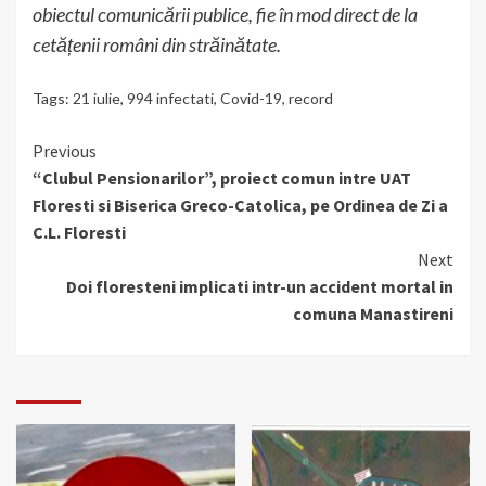
obiectul comunicării publice, fie în mod direct de la
cetățenii români din străinătate.
Tags:
21 iulie
,
994 infectati
,
Covid-19
,
record
Continue
Previous
“Clubul Pensionarilor”, proiect comun intre UAT
Reading
Floresti si Biserica Greco-Catolica, pe Ordinea de Zi a
C.L. Floresti
Next
Doi floresteni implicati intr-un accident mortal in
comuna Manastireni