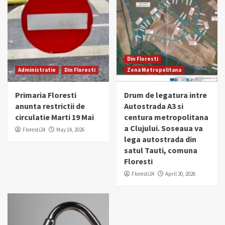
Din Floresti
Administratie
Din Floresti
Zona Metropolitana
Primaria Floresti
Drum de legatura intre
anunta restrictii de
Autostrada A3 si
circulatie Marti 19 Mai
centura metropolitana
a Clujului. Soseaua va
Floresti24
May 14, 2026
lega autostrada din
satul Tauti, comuna
Floresti
Floresti24
April 30, 2026