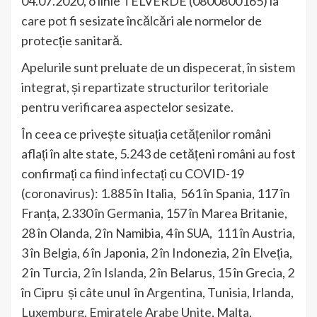
04.07.2020, o linie TELVERDE (0800800165) la
care pot fi sesizate încălcări ale normelor de
protecție sanitară.
Apelurile sunt preluate de un dispecerat, în sistem
integrat, și repartizate structurilor teritoriale
pentru verificarea aspectelor sesizate.
În ceea ce privește situația cetățenilor români
aflați în alte state, 5.243 de cetățeni români au fost
confirmați ca fiind infectați cu COVID-19
(coronavirus): 1.885 în Italia, 561 în Spania, 117 în
Franța, 2.330 în Germania, 157 în Marea Britanie,
28 în Olanda, 2 în Namibia, 4 în SUA, 111 în Austria,
3 în Belgia, 6 în Japonia, 2 în Indonezia, 2 în Elveția,
2 în Turcia, 2 în Islanda, 2 în Belarus, 15 în Grecia, 2
în Cipru și câte unul în Argentina, Tunisia, Irlanda,
Luxemburg, Emiratele Arabe Unite, Malta,