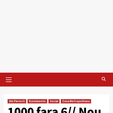
Primary
Menu
Din Floresti
Evenimente
Social
Zona Metropolitana
1000 fara 6// Nou