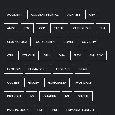
ACCIDENT
ACCIDENT MORTAL
ALIN TISE
ANM
ANPC
BOC
CCR
CJ CLUJ
CL FLORESTI
CLUJ
CLUJ NAPOCA
COD GALBEN
COVID
COVID-19
CTP
CTP CLUJ
DN1
DNA
ELEVI
EMIL BOC
EROILOR
FERMA DE PUI
FLORESTI
GILAU
GUVERN
H.SULEA
HORIA SULEA
IMOBILIARE
INCENDIU
INS
IOHANNIS
IPJ
ISU CLUJ
PARC POLIGON
PMP
PNL
PRIMARIA FLORESTI