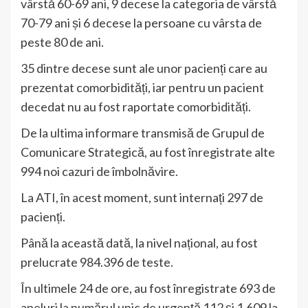
vârstă 60-69 ani, 9 decese la categoria de vârstă
70-79 ani și 6 decese la persoane cu vârsta de
peste 80 de ani.
35 dintre decese sunt ale unor pacienți care au
prezentat comorbidități, iar pentru un pacient
decedat nu au fost raportate comorbidități.
De la ultima informare transmisă de Grupul de
Comunicare Strategică, au fost înregistrate alte
994 noi cazuri de îmbolnăvire.
La ATI, în acest moment, sunt internați 297 de
pacienți.
Până la această dată, la nivel național, au fost
prelucrate 984.396 de teste.
În ultimele 24 de ore, au fost înregistrate 693 de
apeluri la numărul unic de urgență 112 și 1.609 la