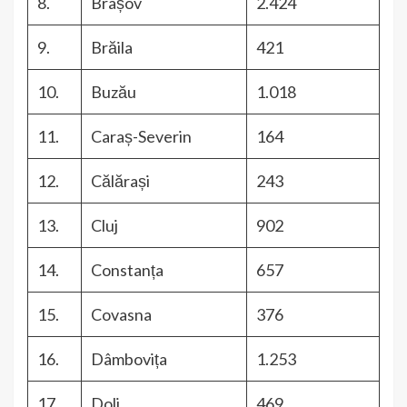
8.
Brașov
2.424
9.
Brăila
421
10.
Buzău
1.018
11.
Caraș-Severin
164
12.
Călărași
243
13.
Cluj
902
14.
Constanța
657
15.
Covasna
376
16.
Dâmbovița
1.253
17.
Dolj
469