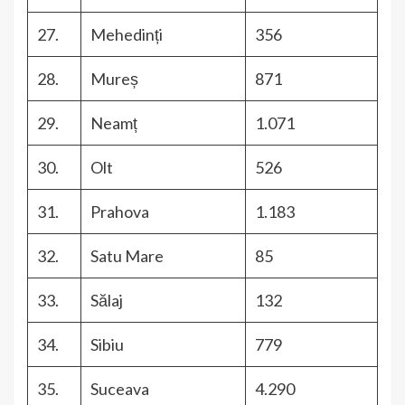
27.
Mehedinți
356
28.
Mureș
871
29.
Neamț
1.071
30.
Olt
526
31.
Prahova
1.183
32.
Satu Mare
85
33.
Sălaj
132
34.
Sibiu
779
35.
Suceava
4.290