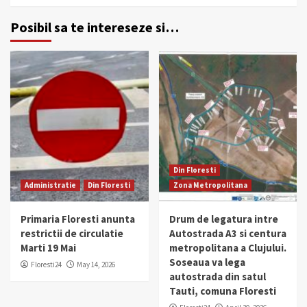
Posibil sa te intereseze si…
Din Floresti
Administratie
Din Floresti
Zona Metropolitana
Primaria Floresti anunta
Drum de legatura intre
restrictii de circulatie
Autostrada A3 si centura
Marti 19 Mai
metropolitana a Clujului.
Soseaua va lega
Floresti24
May 14, 2026
autostrada din satul
Tauti, comuna Floresti